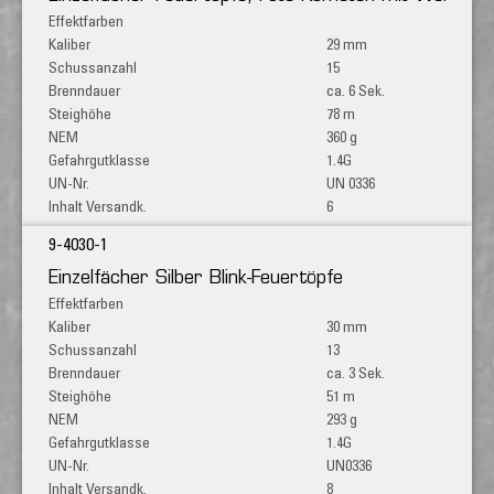
29 mm
15
ca. 6 Sek.
78 m
360 g
1.4G
UN 0336
6
9-4030-1
Einzelfächer Silber Blink-Feuertöpfe
30 mm
13
ca. 3 Sek.
51 m
293 g
1.4G
UN0336
8