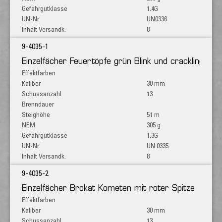
1.4G
UN0336
8
9-4035-1
Einzelfächer Feuertöpfe grün Blink und crackling Ko
30 mm
13
51 m
305 g
1.3G
UN 0335
8
9-4035-2
Einzelfächer Brokat Kometen mit roter Spitze
30 mm
13