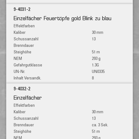
9-4031-2
Einzelfächer Feuertöpfe gold Blink zu blau
30 mm
13
51 m
293 g
1.3G
UN0335
8
9-4032-2
Einzelfächer
30 mm
13
ca. 3 Sek.
51 m
293 g