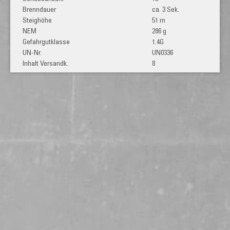
ca. 3 Sek.
51 m
286 g
1.4G
UN0336
8