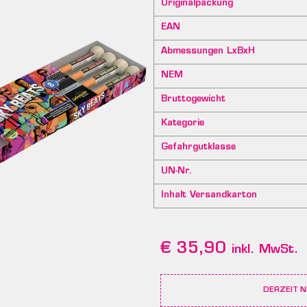
Originalpackung
EAN
Abmessungen LxBxH
NEM
Bruttogewicht
Kategorie
Gefahrgutklasse
UN-Nr.
Inhalt Versandkarton
€
35,90
inkl. MwSt.
DERZEIT N