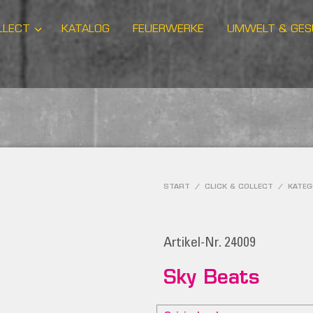
LLECT
KATALOG
FEUERWERKE
UMWELT & GES
START
/
CLICK & COLLECT
/
KATEG
Artikel-Nr. 24009
Sky Beats