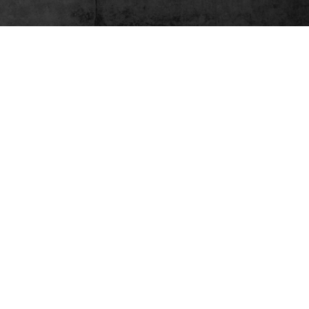
LIEBENWEIN-WECO PYROTECHNIK
Gesellschaft m.b.H.
Josef Liebenwein Straße 1
A - 9312 Meiselding
Phone +43 (0)4262/72 93-0
office@liebenwein-weco.at