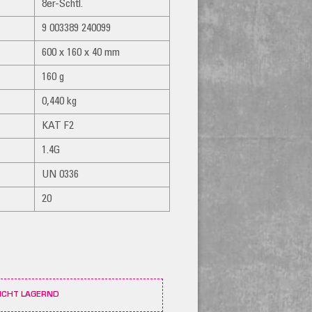
8er-Schtl.
9 003389 240099
600 x 160 x 40 mm
160 g
0,440 kg
KAT F2
1.4G
UN 0336
20
ICHT LAGERND