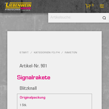
0
START
/
KATEGORIEN F3/F4
/
RAKETEN
Artikel-Nr. 901
Signalrakete
Blitzknall
Originalpackung
1 Stk.