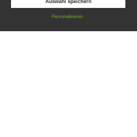
Auswahl speichern
Personalisieren
facebook
Impressum
Datenschutz
AGB
LIEBENWEIN-WECO PYROTECHNIK
Gesellschaft m.b.H.
Josef Liebenwein Straße 1
A - 9312 Meiselding
Phone +43 (0)4262/72 93-0
office@liebenwein-weco.at