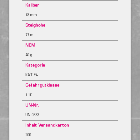
Kaliber
18 mm
Steighöhe
77 m
NEM
40 g
Kategorie
KAT F4
Gefahrgutklasse
1.1G
UN-Nr.
UN 0333
Inhalt Versandkarton
200