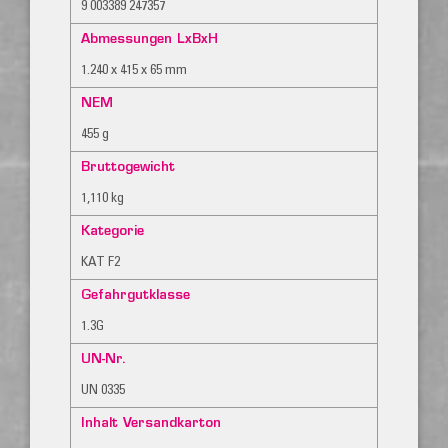
9 003389 247357
Abmessungen LxBxH
1.240 x 415 x 65 mm
NEM
455 g
Bruttogewicht
1,110 kg
Kategorie
KAT F2
Gefahrgutklasse
1.3G
UN-Nr.
UN 0335
Inhalt Versandkarton