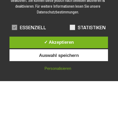
deaktiviert. Sie können diese jedoch nach belieben aktivieren &
deaktivieren. Für weitere Informationen lesen Sie unsere
Datenschutzbestimmungen.
Jetzt unseren Newsletter abonnieren und keine Angebote und
Aktionen mehr verpassen!
ESSENZIELL
STATISTIKEN
✓ Akzeptieren
Auswahl speichern
Personalisieren
facebook
Impressum
Datenschutz
AGB