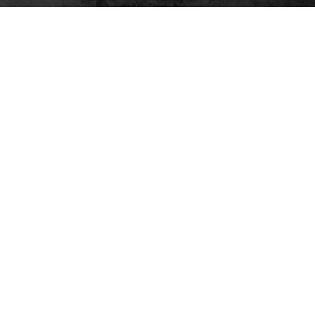
LIEBENWEIN-WECO PYROTECHNIK
Gesellschaft m.b.H.
Josef Liebenwein Straße 1
A - 9312 Meiselding
Phone +43 (0)4262/72 93-0
office@liebenwein-weco.at