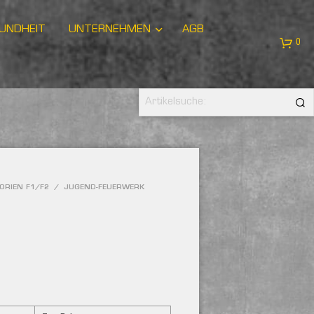
UNDHEIT
UNTERNEHMEN
AGB
0
ORIEN F1/F2
/
JUGEND-FEUERWERK