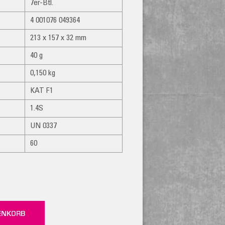
7er-Btl.
4 001076 049364
213 x 157 x 32 mm
40 g
0,150 kg
KAT F1
1.4S
UN 0337
60
ENKORB