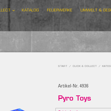
LLECT
KATALOG
FEUERWERKE
UMWELT & GES
START
/
CLICK & COLLECT
/
KATEG
Artikel-Nr. 4936
Pyro Toys