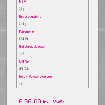
NEM
20 g
Bruttogewicht
0,4 kg
Kategorie
KAT F1
Gefahrgutklasse
1.4S
UN-Nr.
UN 0337
Inhalt Versandkarton
10
€
36,00
inkl. MwSt.