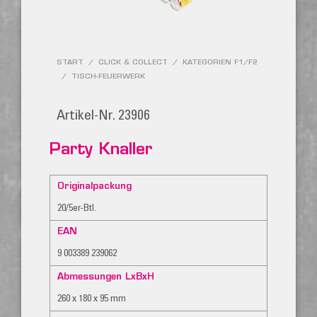
START
/
CLICK & COLLECT
/
KATEGORIEN F1/F2
/
TISCH-FEUERWERK
Artikel-Nr. 23906
Party Knaller
Originalpackung
20/5er-Btl.
EAN
9 003389 239062
Abmessungen LxBxH
260 x 180 x 95 mm