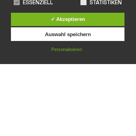
ESSENZIELL
STATISTIKEN
✓ Akzeptieren
Auswahl speichern
Personalisieren
facebook
Impressum
Datenschutz
AGB
LIEBENWEIN-WECO PYROTECHNIK