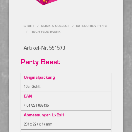
START
/
CLICK & COLLECT
/
KATEGORIEN F1/F2
/
TISCH-FEUERWERK
Artikel-Nr. 591570
Party Beast
Originalpackung
10er-Schtl.
EAN
4 047291 069435
Abmessungen LxBxH
234 x 227 x 47 mm