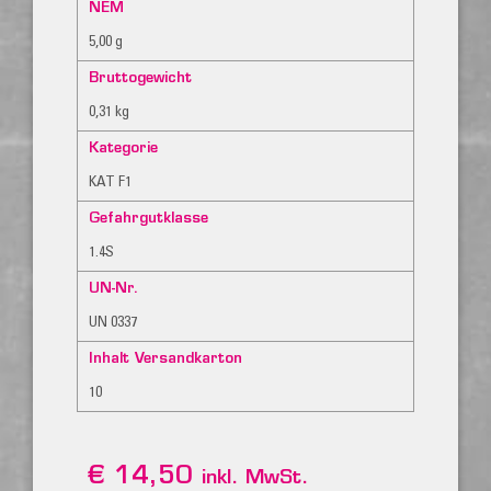
NEM
5,00 g
Bruttogewicht
0,31 kg
Kategorie
KAT F1
Gefahrgutklasse
1.4S
UN-Nr.
UN 0337
Inhalt Versandkarton
10
€
14,50
inkl. MwSt.