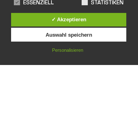
ESSENZIELL
STATISTIKEN
✓ Akzeptieren
Auswahl speichern
Personalisieren
facebook
Impressum
Datenschutz
AGB
LIEBENWEIN-WECO PYROTECHNIK