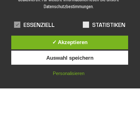
deaktivieren. Für weitere Informationen lesen Sie unsere
Datenschutzbestimmungen.
Jetzt unseren Newsletter abonnieren und keine Angebote und
Aktionen mehr verpassen!
ESSENZIELL
STATISTIKEN
✓ Akzeptieren
Auswahl speichern
Personalisieren
facebook
Impressum
Datenschutz
AGB