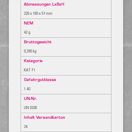
Abmessungen LxBxH
220 x 160 x 57 mm
NEM
42 g
Bruttogewicht
0,290 kg
Kategorie
KAT F1
Gefahrgutklasse
1.4G
UN-Nr.
UN 0336
Inhalt Versandkarton
24