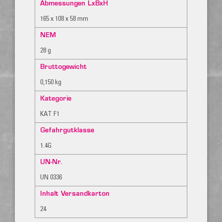
Abmessungen LxBxH
165 x 108 x 58 mm
NEM
28 g
Bruttogewicht
0,150 kg
Kategorie
KAT F1
Gefahrgutklasse
1.4G
UN-Nr.
UN 0336
Inhalt Versandkarton
24