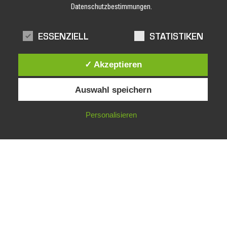
Datenschutzbestimmungen.
Jetzt unseren Newsletter abonnieren und keine Angebote und
Aktionen mehr verpassen!
ESSENZIELL
STATISTIKEN
✓ Akzeptieren
Auswahl speichern
Personalisieren
facebook
Impressum
Datenschutz
AGB