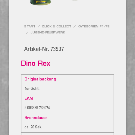
START
/
CLICK & COLLECT
/
KATEGORIEN F1/F2
/
JUGEND-FEUERWERK
Artikel-Nr. 73907
Dino Rex
Originalpackung
4er-Schtl.
EAN
9 003389 739074
Brenndauer
ca. 20 Sek.