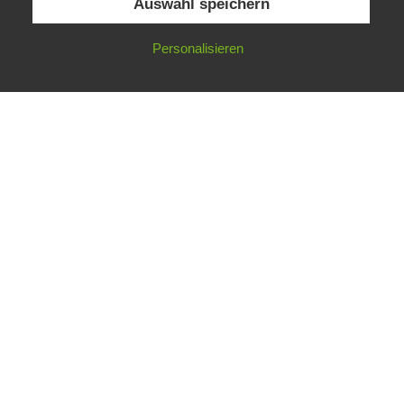
Auswahl speichern
Personalisieren
facebook
Impressum
Datenschutz
AGB
LIEBENWEIN-WECO PYROTECHNIK
Gesellschaft m.b.H.
Josef Liebenwein Straße 1
A - 9312 Meiselding
Phone +43 (0)4262/72 93-0
office@liebenwein-weco.at