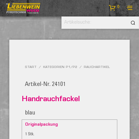
0
START
/
KATEGORIEN P1/P2
/
RAUCHARTIKEL
Artikel-Nr. 24101
Handrauchfackel
blau
Originalpackung
1 Stk.