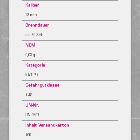
Kaliber
28 mm
Brenndauer
ca. 60 Sek.
NEM
0,03 g
Kategorie
KAT P1
Gefahrgutklasse
1.4S
UN-Nr.
UN 0507
Inhalt Versandkarton
100