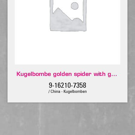
Kugelbombe golden spider with green glittering pistil
9-16210-7358
/ China - Kugelbomben